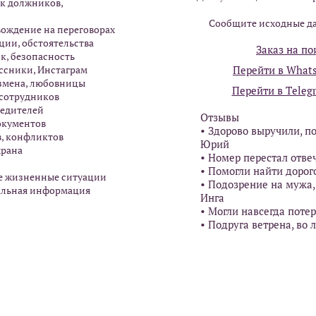
ск должников,
Cообщите исходные да
вождение на переговорах
ции, обстоятельства
Заказ на по
к, безопасность
ассники, Инстаграм
Перейти в Whats
измена, любовницы
Перейти в Тeleg
 сотрудников
редителей
Отзывы
окументов
• Здорово выручили, по
, конфликтов
Юрий
xрaнa
• Номер перестал отве
• Помогли найти дорог
ые жизненные ситуации
• Подозрение на мужа,
альная информация
Инга
• Могли навсегда потер
• Подруга ветрена, во