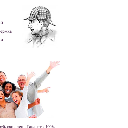
86
держка
ки
уб, срок день. Гарантия 100%