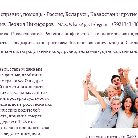
справки, помощь - Россия, Беларусь, Казахстан и другие
тив Леонид Никифоров
MAX, WhatsApp, Тelegram
+792134343
иск Расследование Решение конфликтов Психологическая под
анты Предварительно проверяем Бесплатная консультация Скид
и контакты родственников, друзей, знакомых, одноклассников
чным, старым данным
ние данных, двойники
омера на ФИО и адрес
й номер для контакта
ние актуальных данных
ия, проверка судимости
жена, дети, родственники
гических родителей
 дата, причина смерти
дерево с 1926 года
 с начала прошлого века
наследственное дело
Доступные цены от 2500 р